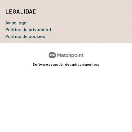
LEGALIDAD
Aviso legal
Política de privacidad
Política de cookies
Software de gestión de centros deportivos
Las cookies de este sitio web se usan para personalizar el
contenido y los anuncios, ofrecer funciones de redes sociales
y analizar el tráfico. Además, compartimos información
sobre el uso que haga del sitio web con nuestros partners de
redes sociales, publicidad y análisis web, quienes pueden
combinarla con otra información que les haya proporcionado
o que hayan recopilado a partir del uso que haya hecho de sus
servicios.