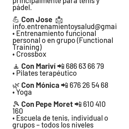
principalmente para tenis y
pádel.
💪
Con Jose
📩
info.entrenamientoysalud@gmail.c
• Entrenamiento funcional
personal o en grupo (Functional
Training)
• Crossbox
🧘
Con Mariví
📲 686 63 66 79
• Pilates terapéutico
🌿
Con Mónica
📲 676 26 54 68
• Yoga
🎾
Con Pepe Moret
📲 610 410
160
• Escuela de tenis, individual o
grupos – todos los niveles